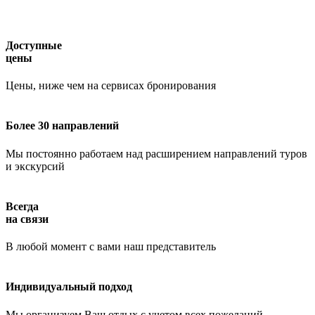
Доступные
цены
Цены, ниже чем на сервисах бронирования
Более 30 направлений
Мы постоянно работаем над расширением направлений туров
и экскурсий
Всегда
на связи
В любой момент с вами наш представитель
Индивидуальный подход
Работает на API 2ГИС
Лицензионное соглашение
Доехать с 2ГИС
Для корректной работы Raster JS API нужен ключ. Помощь:
api@2gis.ru
Мы организуем Ваш отдых с учетом всех пожеланий