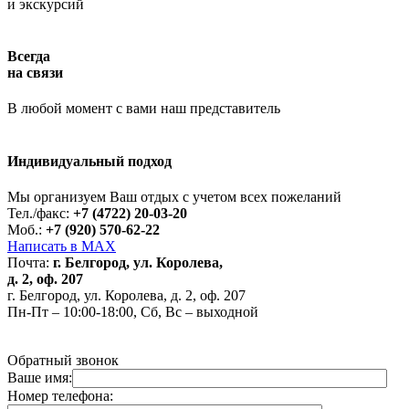
и экскурсий
Всегда
на связи
В любой момент с вами наш представитель
Индивидуальный подход
Работает на API 2ГИС
Лицензионное соглашение
Доехать с 2ГИС
Для корректной работы Raster JS API нужен ключ. Помощь:
api@2gis.ru
Мы организуем Ваш отдых с учетом всех пожеланий
Тел./факс:
+7 (4722) 20-03-20
Моб.:
+7 (920) 570-62-22
Написать в MAX
Почта:
г. Белгород, ул. Королева,
д. 2, оф. 207
г. Белгород, ул. Королева, д. 2, оф. 207
Пн-Пт – 10:00-18:00, Сб, Вс – выходной
Обратный звонок
Ваше имя:
Номер телефона: