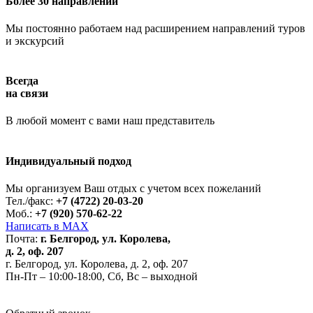
Более 30 направлений
Мы постоянно работаем над расширением направлений туров
и экскурсий
Всегда
на связи
В любой момент с вами наш представитель
Индивидуальный подход
Работает на API 2ГИС
Лицензионное соглашение
Доехать с 2ГИС
Для корректной работы Raster JS API нужен ключ. Помощь:
api@2gis.ru
Мы организуем Ваш отдых с учетом всех пожеланий
Тел./факс:
+7 (4722) 20-03-20
Моб.:
+7 (920) 570-62-22
Написать в MAX
Почта:
г. Белгород, ул. Королева,
д. 2, оф. 207
г. Белгород, ул. Королева, д. 2, оф. 207
Пн-Пт – 10:00-18:00, Сб, Вс – выходной