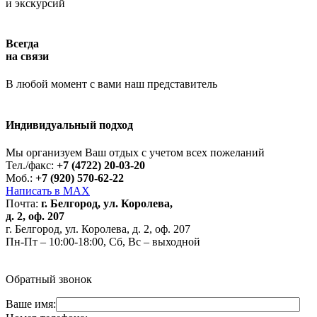
и экскурсий
Всегда
на связи
В любой момент с вами наш представитель
Индивидуальный подход
Работает на API 2ГИС
Лицензионное соглашение
Доехать с 2ГИС
Для корректной работы Raster JS API нужен ключ. Помощь:
api@2gis.ru
Мы организуем Ваш отдых с учетом всех пожеланий
Тел./факс:
+7 (4722) 20-03-20
Моб.:
+7 (920) 570-62-22
Написать в MAX
Почта:
г. Белгород, ул. Королева,
д. 2, оф. 207
г. Белгород, ул. Королева, д. 2, оф. 207
Пн-Пт – 10:00-18:00, Сб, Вс – выходной
Обратный звонок
Ваше имя: