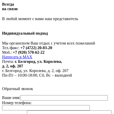
Всегда
на связи
В любой момент с вами наш представитель
Индивидуальный подход
Работает на API 2ГИС
Лицензионное соглашение
Доехать с 2ГИС
Для корректной работы Raster JS API нужен ключ. Помощь:
api@2gis.ru
Мы организуем Ваш отдых с учетом всех пожеланий
Тел./факс:
+7 (4722) 20-03-20
Моб.:
+7 (920) 570-62-22
Написать в MAX
Почта:
г. Белгород, ул. Королева,
д. 2, оф. 207
г. Белгород, ул. Королева, д. 2, оф. 207
Пн-Пт – 10:00-18:00, Сб, Вс – выходной
Обратный звонок
Ваше имя:
Номер телефона: