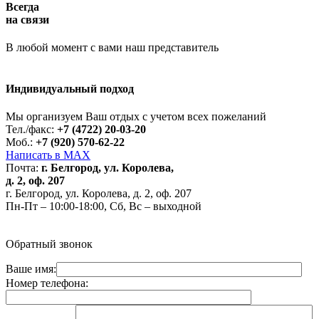
Всегда
на связи
В любой момент с вами наш представитель
Индивидуальный подход
Работает на API 2ГИС
Лицензионное соглашение
Доехать с 2ГИС
Для корректной работы Raster JS API нужен ключ. Помощь:
api@2gis.ru
Мы организуем Ваш отдых с учетом всех пожеланий
Тел./факс:
+7 (4722) 20-03-20
Моб.:
+7 (920) 570-62-22
Написать в MAX
Почта:
г. Белгород, ул. Королева,
д. 2, оф. 207
г. Белгород, ул. Королева, д. 2, оф. 207
Пн-Пт – 10:00-18:00, Сб, Вс – выходной
Обратный звонок
Ваше имя:
Номер телефона: