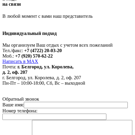
на связи
В любой момент с вами наш представитель
Индивидуальный подход
Работает на API 2ГИС
Лицензионное соглашение
Доехать с 2ГИС
Для корректной работы Raster JS API нужен ключ. Помощь:
api@2gis.ru
Мы организуем Ваш отдых с учетом всех пожеланий
Тел./факс:
+7 (4722) 20-03-20
Моб.:
+7 (920) 570-62-22
Написать в MAX
Почта:
г. Белгород, ул. Королева,
д. 2, оф. 207
г. Белгород, ул. Королева, д. 2, оф. 207
Пн-Пт – 10:00-18:00, Сб, Вс – выходной
Обратный звонок
Ваше имя:
Номер телефона: