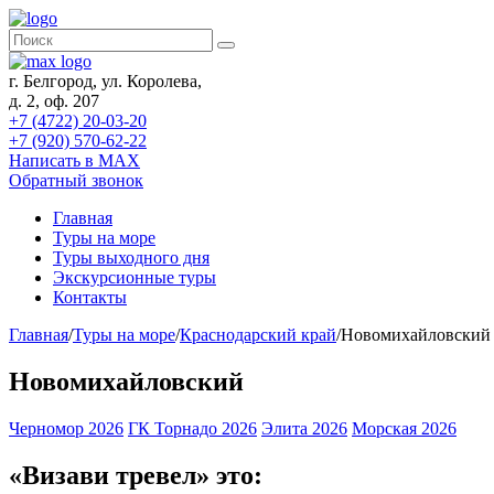
г. Белгород, ул. Королева,
д. 2, оф. 207
+7 (4722) 20-03-20
+7 (920) 570-62-22
Написать в MAX
Обратный звонок
Главная
Туры на море
Туры выходного дня
Экскурсионные туры
Контакты
Главная
/
Туры на море
/
Краснодарский край
/
Новомихайловский
Новомихайловский
Черномор 2026
ГК Торнадо 2026
Элита 2026
Морская 2026
«Визави тревел» это: