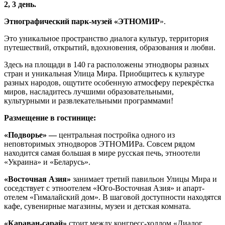
2, 3 день.
Этнографический парк-музей «ЭТНОМИР
».
Это уникальное пространство диалога культур, территория
путешествий, открытий, вдохновения, образования и любви.
Здесь на площади в 140 га расположены этнодворы разных
стран и уникальная Улица Мира. Приобщитесь к культуре
разных народов, ощутите особенную атмосферу перекрёстка
миров, насладитесь лучшими образовательными,
культурными и развлекательными программами!
Размещение в гостинице:
«Подворье» —
центральная постройка одного из
неповторимых этнодворов ЭТНОМИРа. Совсем рядом
находится самая большая в мире русская печь, этноотели
«Украина» и «Беларусь».
«Восточная Азия»
занимает третий павильон Улицы Мира и
соседствует с этноотелем «Юго-Восточная Азия» и апарт-
отелем «Гималайский дом». В шаговой доступности находятся
кафе, сувенирные магазины, музеи и детская комната.
«Караван-сарай»
стоит между конгресс-холлом «Диалог