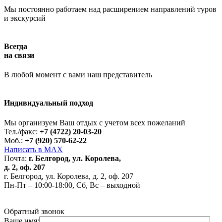
Мы постоянно работаем над расширением направлений туров
и экскурсий
Всегда
на связи
В любой момент с вами наш представитель
Индивидуальный подход
Работает на API 2ГИС
Лицензионное соглашение
Доехать с 2ГИС
Для корректной работы Raster JS API нужен ключ. Помощь:
api@2gis.ru
Мы организуем Ваш отдых с учетом всех пожеланий
Тел./факс:
+7 (4722) 20-03-20
Моб.:
+7 (920) 570-62-22
Написать в MAX
Почта:
г. Белгород, ул. Королева,
д. 2, оф. 207
г. Белгород, ул. Королева, д. 2, оф. 207
Пн-Пт – 10:00-18:00, Сб, Вс – выходной
Обратный звонок
Ваше имя: