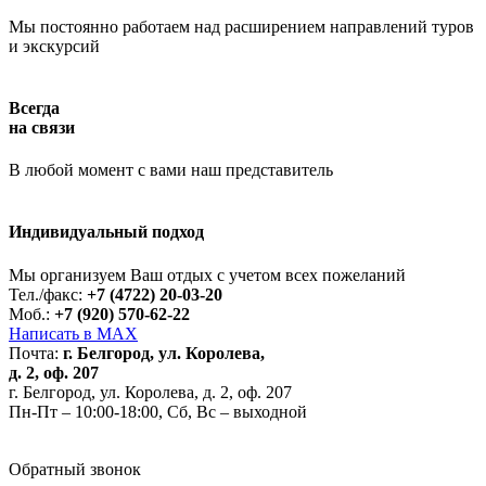
Мы постоянно работаем над расширением направлений туров
и экскурсий
Всегда
на связи
В любой момент с вами наш представитель
Индивидуальный подход
Работает на API 2ГИС
Лицензионное соглашение
Доехать с 2ГИС
Для корректной работы Raster JS API нужен ключ. Помощь:
api@2gis.ru
Мы организуем Ваш отдых с учетом всех пожеланий
Тел./факс:
+7 (4722) 20-03-20
Моб.:
+7 (920) 570-62-22
Написать в MAX
Почта:
г. Белгород, ул. Королева,
д. 2, оф. 207
г. Белгород, ул. Королева, д. 2, оф. 207
Пн-Пт – 10:00-18:00, Сб, Вс – выходной
Обратный звонок