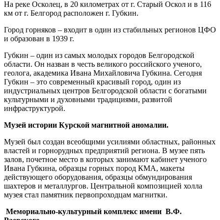
На реке Осколец, в 20 километрах от г. Старый Оскол и в 116
км от г. Белгород расположен г. Губкин.
Город горняков – входит в один из стабильных регионов ЦФО
и образован в 1939 г.
Губкин – один из самых молодых городов Белгородской
области. Он назван в честь великого российского ученого,
геолога, академика Ивана Михайловича Губкина. Сегодня
Губкин – это современный красивый город, один из
индустриальных центров Белгородской области с богатыми
культурными и духовными традициями, развитой
инфраструктурой.
Музей истории Курской магнитной аномалии.
Музей был создан всеобщими усилиями областных, районных
властей и горнорудных предприятий региона. В музее пять
залов, почетное место в которых занимают кабинет ученого
Ивана Губкина, образцы горных пород КМА, макеты
действующего оборудования, образцы обмундирования
шахтеров и металлургов. Центральной композицией холла
музея стал памятник первопроходцам магнитки.
Мемориально-культурный комплекс имени В.Ф.