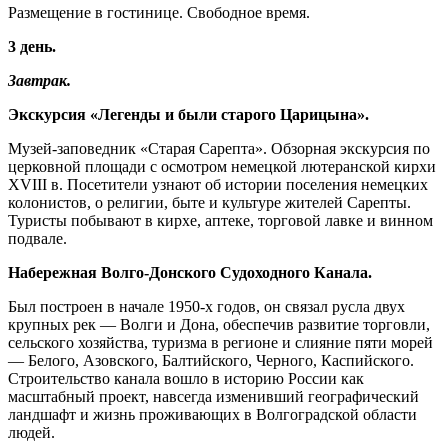
Размещение в гостинице. Свободное время.
3 день.
Завтрак.
Экскурсия «Легенды и были старого Царицына».
Музей-заповедник «Старая Сарепта». Обзорная экскурсия по
церковной площади с осмотром немецкой лютеранской кирхи
XVIII в. Посетители узнают об истории поселения немецких
колонистов, о религии, быте и культуре жителей Сарепты.
Туристы побывают в кирхе, аптеке, торговой лавке и винном
подвале.
Набережная Волго-Донского Судоходного Канала.
Был построен в начале 1950-х годов, он связал русла двух
крупных рек — Волги и Дона, обеспечив развитие торговли,
сельского хозяйства, туризма в регионе и слияние пяти морей
— Белого, Азовского, Балтийского, Черного, Каспийского.
Строительство канала вошло в историю России как
масштабный проект, навсегда изменивший географический
ландшафт и жизнь проживающих в Волгоградской области
людей.