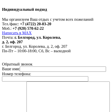
Индивидуальный подход
Работает на API 2ГИС
Лицензионное соглашение
Доехать с 2ГИС
Для корректной работы Raster JS API нужен ключ. Помощь:
api@2gis.ru
Мы организуем Ваш отдых с учетом всех пожеланий
Тел./факс:
+7 (4722) 20-03-20
Моб.:
+7 (920) 570-62-22
Написать в MAX
Почта:
г. Белгород, ул. Королева,
д. 2, оф. 207
г. Белгород, ул. Королева, д. 2, оф. 207
Пн-Пт – 10:00-18:00, Сб, Вс – выходной
Обратный звонок
Ваше имя:
Номер телефона: