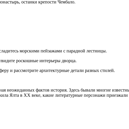
монастырь, останки крепости Чембало.
сладитесь морскими пейзажами с парадной лестницы.
увидите роскошные интерьеры дворца.
еру и рассмотрите архитектурные детали разных стилей.
полная неожиданных фактов история. Здесь бывали многие извес
 жила Ялта в XX веке, какие литературные персонажи приезжали 