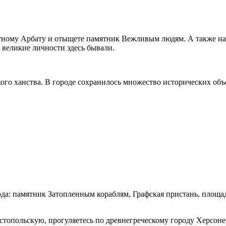
естному Арбату и отыщете памятник Вежливым людям. А также н
 великие личности здесь бывали.
ого ханства. В городе сохранилось множество исторических объе
да: памятник Затопленным кораблям, Графская пристань, площа
астопольскую, прогуляетесь по древнегреческому городу Херсон