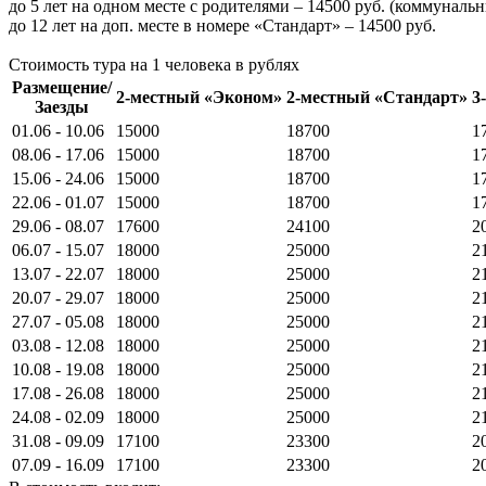
до 5 лет на одном месте с родителями – 14500 руб. (коммунальн
до 12 лет на доп. месте в номере «Стандарт» – 14500 руб.
Стоимость тура на 1 человека в рублях
Размещение/
2-местный «Эконом»
2-местный «Стандарт»
3
Заезды
01.06 - 10.06
15000
18700
1
08.06 - 17.06
15000
18700
1
15.06 - 24.06
15000
18700
1
22.06 - 01.07
15000
18700
1
29.06 - 08.07
17600
24100
2
06.07 - 15.07
18000
25000
2
13.07 - 22.07
18000
25000
2
20.07 - 29.07
18000
25000
2
27.07 - 05.08
18000
25000
2
03.08 - 12.08
18000
25000
2
10.08 - 19.08
18000
25000
2
17.08 - 26.08
18000
25000
2
24.08 - 02.09
18000
25000
2
31.08 - 09.09
17100
23300
2
07.09 - 16.09
17100
23300
2