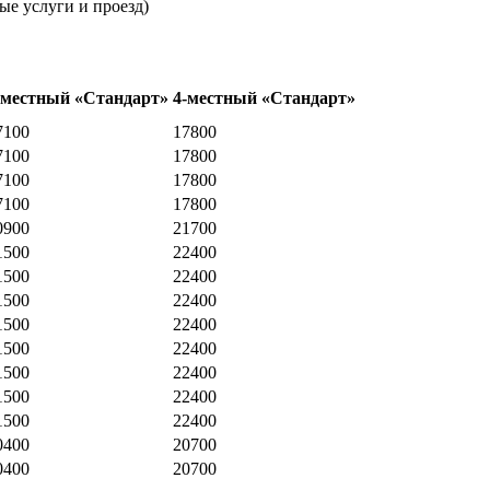
ые услуги и проезд)
-местный «Стандарт»
4-местный «Стандарт»
7100
17800
7100
17800
7100
17800
7100
17800
0900
21700
1500
22400
1500
22400
1500
22400
1500
22400
1500
22400
1500
22400
1500
22400
1500
22400
0400
20700
0400
20700