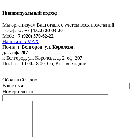
Индивидуальный подход
Работает на API 2ГИС
Лицензионное соглашение
Доехать с 2ГИС
Для корректной работы Raster JS API нужен ключ. Помощь:
api@2gis.ru
Мы организуем Ваш отдых с учетом всех пожеланий
Тел./факс:
+7 (4722) 20-03-20
Моб.:
+7 (920) 570-62-22
Написать в MAX
Почта:
г. Белгород, ул. Королева,
д. 2, оф. 207
г. Белгород, ул. Королева, д. 2, оф. 207
Пн-Пт – 10:00-18:00, Сб, Вс – выходной
Обратный звонок
Ваше имя:
Номер телефона: