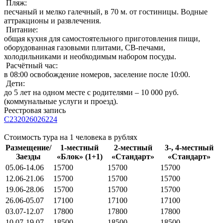
Пляж:
песчаный и мелко галечный, в 70 м. от гостиницы. Водные
аттракционы и развлечения.
Питание:
общая кухня для самостоятельного приготовления пищи,
оборудованная газовыми плитами, СВ-печами,
холодильниками и необходимым набором посуды.
Расчётный час:
в 08:00 освобождение номеров, заселение после 10:00.
Дети:
до 5 лет на одном месте с родителями – 10 000 руб.
(коммунальные услуги и проезд).
Реестровая запись
С232026026224
Стоимость тура на 1 человека в рублях
Размещение/
1-местный
2-местный
3-, 4-местный
Заезды
«Блок» (1+1)
«Стандарт»
«Стандарт»
05.06-14.06
15700
15700
15700
12.06-21.06
15700
15700
15700
19.06-28.06
15700
15700
15700
26.06-05.07
17100
17100
17100
03.07-12.07
17800
17800
17800
10.07-19.07
18500
18500
18500