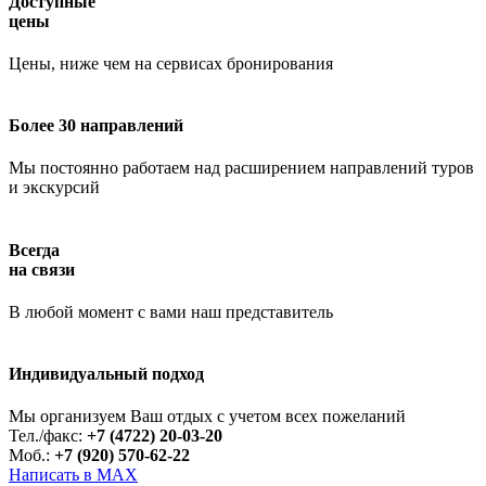
Доступные
цены
Цены, ниже чем на сервисах бронирования
Более 30 направлений
Мы постоянно работаем над расширением направлений туров
и экскурсий
Всегда
на связи
В любой момент с вами наш представитель
Индивидуальный подход
Работает на API 2ГИС
Лицензионное соглашение
Доехать с 2ГИС
Для корректной работы Raster JS API нужен ключ. Помощь:
api@2gis.ru
Мы организуем Ваш отдых с учетом всех пожеланий
Тел./факс:
+7 (4722) 20-03-20
Моб.:
+7 (920) 570-62-22
Написать в MAX