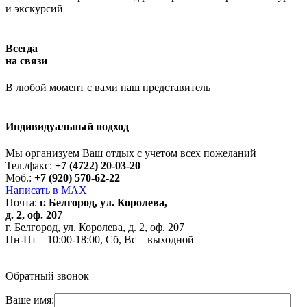
и экскурсий
Всегда
на связи
В любой момент с вами наш представитель
Индивидуальный подход
Работает на API 2ГИС
Лицензионное соглашение
Доехать с 2ГИС
Для корректной работы Raster JS API нужен ключ. Помощь:
api@2gis.ru
Мы организуем Ваш отдых с учетом всех пожеланий
Тел./факс:
+7 (4722) 20-03-20
Моб.:
+7 (920) 570-62-22
Написать в MAX
Почта:
г. Белгород, ул. Королева,
д. 2, оф. 207
г. Белгород, ул. Королева, д. 2, оф. 207
Пн-Пт – 10:00-18:00, Сб, Вс – выходной
Обратный звонок
Ваше имя: