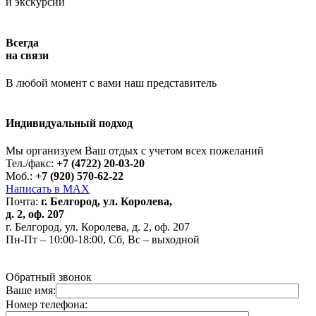
и экскурсий
Всегда
на связи
В любой момент с вами наш представитель
Индивидуальный подход
Работает на API 2ГИС
Лицензионное соглашение
Доехать с 2ГИС
Для корректной работы Raster JS API нужен ключ. Помощь:
api@2gis.ru
Мы организуем Ваш отдых с учетом всех пожеланий
Тел./факс:
+7 (4722) 20-03-20
Моб.:
+7 (920) 570-62-22
Написать в MAX
Почта:
г. Белгород, ул. Королева,
д. 2, оф. 207
г. Белгород, ул. Королева, д. 2, оф. 207
Пн-Пт – 10:00-18:00, Сб, Вс – выходной
Обратный звонок
Ваше имя:
Номер телефона: