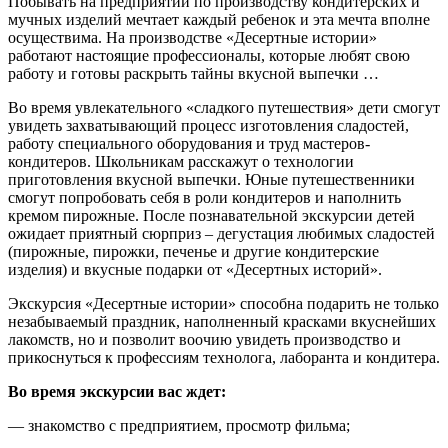
Побывать на предприятии по производству кондитерских и
мучных изделий мечтает каждый ребенок и эта мечта вполне
осуществима. На производстве «Десертные истории»
работают настоящие профессионалы, которые любят свою
работу и готовы раскрыть тайны вкусной выпечки …
Во время увлекательного «сладкого путешествия» дети смогут
увидеть захватывающий процесс изготовления сладостей,
работу специального оборудования и труд мастеров-
кондитеров. Школьникам расскажут о технологии
приготовления вкусной выпечки. Юные путешественники
смогут попробовать себя в роли кондитеров и наполнить
кремом пирожные. После познавательной экскурсии детей
ожидает приятный сюрприз – дегустация любимых сладостей
(пирожные, пирожки, печенье и другие кондитерские
изделия) и вкусные подарки от «Десертных историй».
Экскурсия «Десертные истории» способна подарить не только
незабываемый праздник, наполненный красками вкуснейших
лакомств, но и позволит воочию увидеть производство и
прикоснуться к профессиям технолога, лаборанта и кондитера.
Во время экскурсии вас ждет:
— знакомство с предприятием, просмотр фильма;