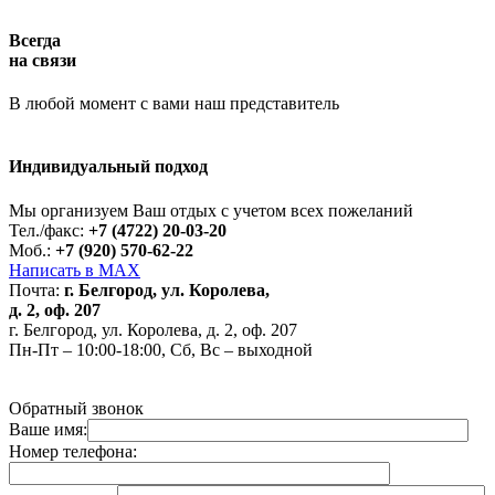
Всегда
на связи
В любой момент с вами наш представитель
Индивидуальный подход
Работает на API 2ГИС
Лицензионное соглашение
Доехать с 2ГИС
Для корректной работы Raster JS API нужен ключ. Помощь:
api@2gis.ru
Мы организуем Ваш отдых с учетом всех пожеланий
Тел./факс:
+7 (4722) 20-03-20
Моб.:
+7 (920) 570-62-22
Написать в MAX
Почта:
г. Белгород, ул. Королева,
д. 2, оф. 207
г. Белгород, ул. Королева, д. 2, оф. 207
Пн-Пт – 10:00-18:00, Сб, Вс – выходной
Обратный звонок
Ваше имя:
Номер телефона: