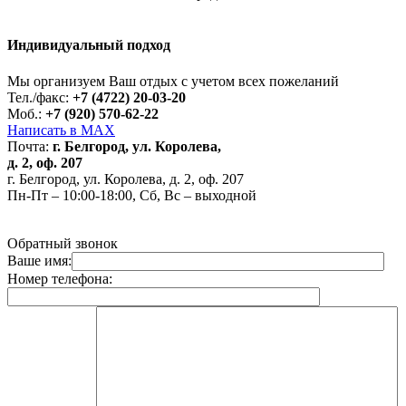
Индивидуальный подход
Работает на API 2ГИС
Лицензионное соглашение
Доехать с 2ГИС
Для корректной работы Raster JS API нужен ключ. Помощь:
api@2gis.ru
Мы организуем Ваш отдых с учетом всех пожеланий
Тел./факс:
+7 (4722) 20-03-20
Моб.:
+7 (920) 570-62-22
Написать в MAX
Почта:
г. Белгород, ул. Королева,
д. 2, оф. 207
г. Белгород, ул. Королева, д. 2, оф. 207
Пн-Пт – 10:00-18:00, Сб, Вс – выходной
Обратный звонок
Ваше имя:
Номер телефона: